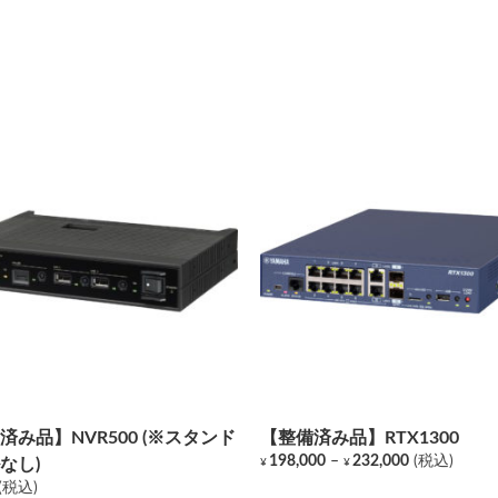
済み品】NVR500 (※スタンド
【整備済み品】RTX1300
価
198,000
–
232,000
(税込)
なし)
¥
¥
格
こ
(税込)