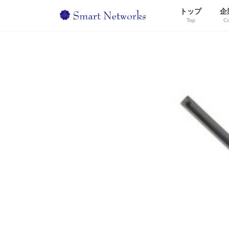
コ
ナ
トップ
企
ン
ビ
Top
C
テ
ゲ
ン
ー
ツ
シ
へ
ョ
ス
ン
キ
に
ッ
移
プ
動