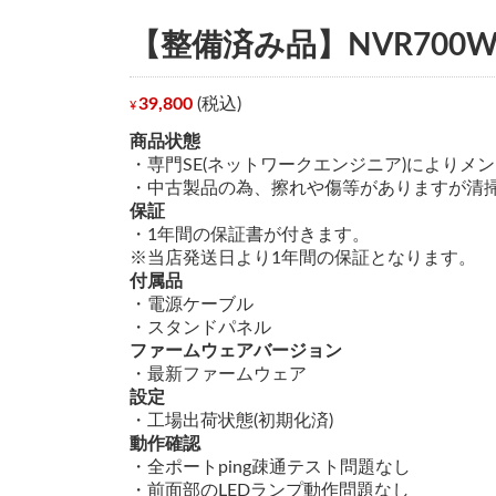
【整備済み品】NVR700
39,800
(税込)
¥
商品状態
・専門SE(ネットワークエンジニア)によりメ
・中古製品の為、擦れや傷等がありますが清
保証
・1年間の保証書が付きます。
※当店発送日より1年間の保証となります。
付属品
・電源ケーブル
・スタンドパネル
ファームウェアバージョン
・最新ファームウェア
設定
・工場出荷状態(初期化済)
動作確認
・全ポートping疎通テスト問題なし
・前面部のLEDランプ動作問題なし