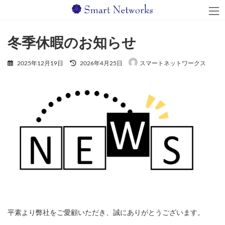
コ
ナ
ン
ビ
テ
ゲ
ン
ー
冬季休暇のお知らせ
ツ
シ
へ
ョ
ス
ン
最
2025年12月19日
2026年4月25日
スマートネットワークス
キ
に
終
ッ
移
更
プ
動
新
日
時
:
平素より弊社をご愛顧いただき、誠にありがとうございます。